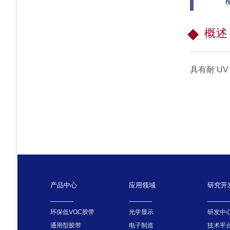
概述
具有耐 U
产品中心
应用领域
研究开
环保低VOC胶带
光学显示
研发中
通用型胶带
电子制造
技术平