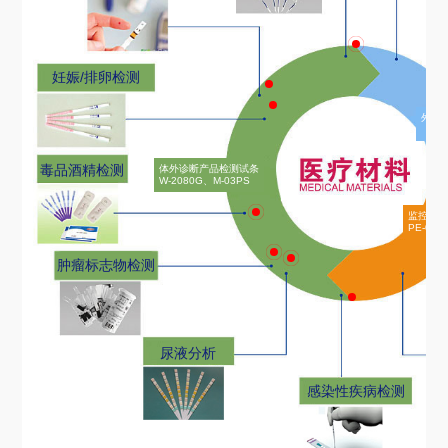
妊娠/排卵检测
外用
（产
毒品酒精检测
体外诊断产品检测试条
W-2080G、M-03PS
监控类
PE-012
肿瘤标志物检测
尿液分析
感染性疾病检测